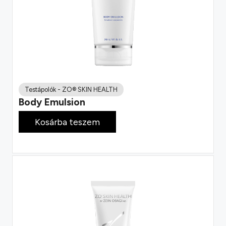
Testápolók
-
ZO® SKIN HEALTH
Body Emulsion
49 300
Ft
Kosárba teszem