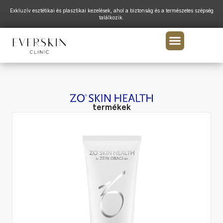
Exkluzív esztétikai és plasztikai kezelések, ahol a biztonság és a természetes szépség
találkozik.
termékek