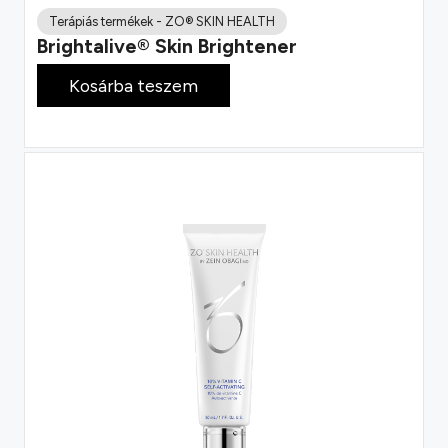
Terápiás termékek
-
ZO® SKIN HEALTH
Brightalive® Skin Brightener
67 900
Ft
Kosárba teszem