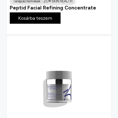
Terápiás termékek
-
ZO® SKIN HEALTH
Peptid Facial Refining Concentrate
114 300
Ft
Kosárba teszem