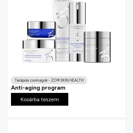
Terápiás csomagok
-
ZO® SKIN HEALTH
Anti-aging program
112 900
Ft
Kosárba teszem