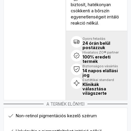
biztosít, hatékonyan
csökkenti a bőrszín
egyenetlenségeit irritáló
reakció nélkül.
Gyors feladás
24 órán belül
postázzuk
Hivatalos ZO® partner
100% eredeti
termék
Biztonságos vásárlás
14 napos elállási
jog
Esztétikai standard
Klinikák
választása
világszerte
A TERMÉK ELŐNYEI
Non-retinol pigmentációs kezelő szérum