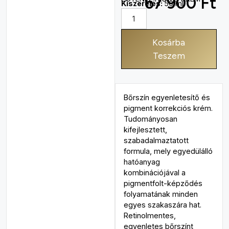
67 900
Ft
Kiszerelés:
50 ml
Kosárba
Teszem
Bőrszín egyenletesítő és
pigment korrekciós krém.
Tudományosan
kifejlesztett,
szabadalmaztatott
formula, mely egyedülálló
hatóanyag
kombinációjával a
pigmentfolt-képződés
folyamatának minden
egyes szakaszára hat.
Retinolmentes,
egyenletes bőrszínt