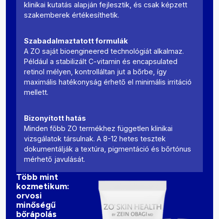
klinikai kutatás alapján fejlesztik, és csak képzett
szakemberek értékesíthetik.
Szabadalmaztatott formulák
A ZO saját bioengineered technológiát alkalmaz.
Például a stabilizált C-vitamin és encapsulated
retinol mélyen, kontrolláltan jut a bőrbe, így
maximális hatékonyság érhető el minimális irritáció
mellett.
Bizonyított hatás
Minden főbb ZO termékhez független klinikai
vizsgálatok társulnak. A 8-12 hetes tesztek
dokumentálják a textúra, pigmentáció és bőrtónus
mérhető javulását.
Több mint
kozmetikum:
orvosi
minőségű
bőrápolás