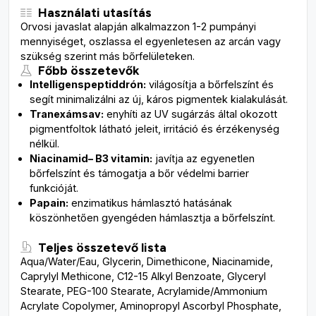
Használati utasítás
Orvosi javaslat alapján alkalmazzon 1-2 pumpányi
mennyiséget, oszlassa el egyenletesen az arcán vagy
szükség szerint más bőrfelületeken.
Főbb összetevők
Intelligens
peptid
drón
:
világosítja a bőrfelszínt és
segít minimalizálni az új, káros pigmentek kialakulását.
T
ranexám
sav:
enyhíti az UV sugárzás által okozott
pigmentfoltok látható jeleit, irritáció és érzékenység
nélkül.
Niacinamid
– B3 vitamin:
javítja az egyenetlen
bőrfelszínt és támogatja a bőr védelmi barrier
funkcióját.
Papain:
enzimatikus
hámlasztó hatásának
köszönhetően gyengéden hámlasztja a bőrfelszínt.
Teljes összetevő lista
Aqua/Water/Eau, Glycerin, Dimethicone, Niacinamide,
Caprylyl Methicone, C12-15 Alkyl Benzoate, Glyceryl
Stearate, PEG-100 Stearate, Acrylamide/Ammonium
Acrylate Copolymer, Aminopropyl Ascorbyl Phosphate,