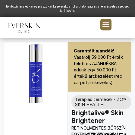
Exkluzív esztétikai és plasztikai kezelések, ahol a biztonság és a természetes szépség
találkozik.
Garantált ajándék!
Vásárolj 59.000 Ft érték
felett és AJÁNDÉKBA
adunk egy 50.000 Ft
értékű arckezelést (red
carpet arckezelés)!
Terápiás termékek
-
ZO®
SKIN HEALTH
Brightalive® Skin
Brightener
RETINOLMENTES BŐRSZÍN-
EGYENLETESÍTŐ KRÉM