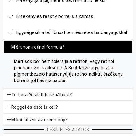
Halványítja a pigmentfoltokat irritáció nélkül
Érzékeny és reaktív bőrre is alkalmas
Egységesíti a bőrtónust természetes hatóanyagokkal
Miért non-retinol formula?
Mert sok bőr nem tolerálja a retinolt, vagy retinol
pihenőre van szüksége. A Brightalive ugyanazt a
pigmentkezelő hatást nyújtja retinol nélkül, érzékeny
bőrre is jól használhatóan.
Terhesség alatt használható?
Reggel és este is kell?
Mikor látszik az eredmény?
RÉSZLETES ADATOK