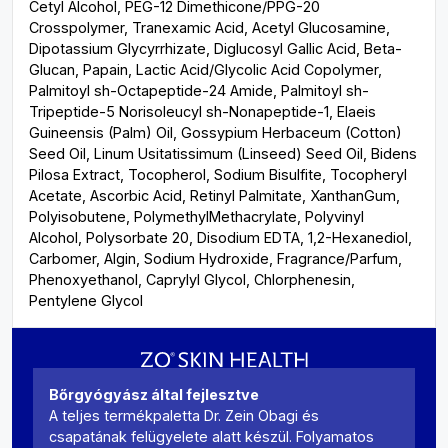
Cetyl Alcohol, PEG-12 Dimethicone/PPG-20
Crosspolymer, Tranexamic Acid, Acetyl Glucosamine,
Dipotassium Glycyrrhizate, Diglucosyl Gallic Acid, Beta-
Glucan, Papain, Lactic Acid/Glycolic Acid Copolymer,
Palmitoyl sh-Octapeptide-24 Amide, Palmitoyl sh-
Tripeptide-5 Norisoleucyl sh-Nonapeptide-1, Elaeis
Guineensis (Palm) Oil, Gossypium Herbaceum (Cotton)
Seed Oil, Linum Usitatissimum (Linseed) Seed Oil, Bidens
Pilosa Extract, Tocopherol, Sodium Bisulfite, Tocopheryl
Acetate, Ascorbic Acid, Retinyl Palmitate, XanthanGum,
Polyisobutene, PolymethylMethacrylate, Polyvinyl
Alcohol, Polysorbate 20, Disodium EDTA, 1,2-Hexanediol,
Carbomer, Algin, Sodium Hydroxide, Fragrance/Parfum,
Phenoxyethanol, Caprylyl Glycol, Chlorphenesin,
Pentylene Glycol
Bőrgyógyász által fejlesztve
A teljes termékpaletta Dr. Zein Obagi és
csapatának felügyelete alatt készül. Folyamatos