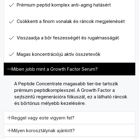
Prémium peptid komplex anti-aging hatásért
Csökkenti a finom vonalak és ráncok megjelenését
Visszaadja a bőr feszességét és rugalmasságát
Magas koncentrációjú aktív összetevők
Miben jobb mint a Growth Factor Serum?
A Peptide Concentrate magasabb tier-be tartozik
prémium peptidkomplexszel. A Growth Factor a
sejtszintű regenerációra fókuszál, ez a látható ráncok
és bőrtónus mélyebb kezelésére.
Reggel vagy este vigyem fel?
Milyen korosztálynak ajánlott?