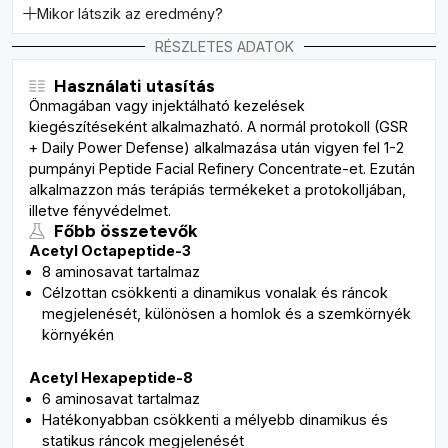
Mikor látszik az eredmény?
RÉSZLETES ADATOK
Használati utasítás
Önmagában vagy injektálható kezelések
kiegészítéseként alkalmazható.​ A normál protokoll (GSR
+ Daily Power Defense) alkalmazása után vigyen fel 1-2
pumpányi Peptide Facial Refinery Concentrate-et.​ Ezután
alkalmazzon más terápiás termékeket a protokolljában,
illetve fényvédelmet.​
Főbb összetevők
Acetyl Octapeptide-3
8 aminosavat tartalmaz​
Célzottan csökkenti a dinamikus vonalak és ráncok
megjelenését, különösen a homlok és a szemkörnyék
környékén​​
Acetyl Hexapeptide-8
6 aminosavat tartalmaz ​
Hatékonyabban csökkenti a mélyebb dinamikus és
statikus ráncok megjelenését​​