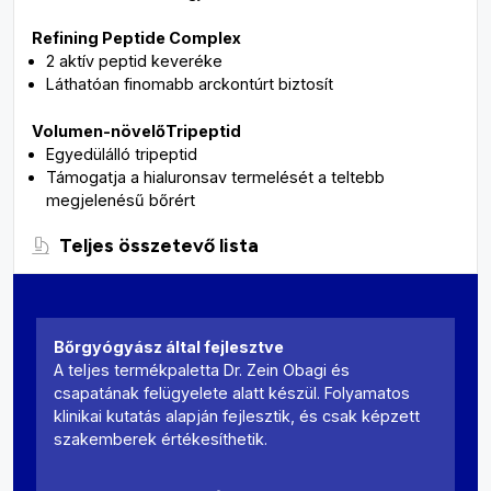
Refining Peptide Complex
2 aktív peptid keveréke​
Láthatóan finomabb arckontúrt biztosít​
Volum
en
-növelő
Tripeptid
Egyedülálló tripeptid​
Támogatja a hialuronsav termelését a teltebb
megjelenésű bőrért​
Teljes összetevő lista
Bőrgyógyász által fejlesztve
A teljes termékpaletta Dr. Zein Obagi és
csapatának felügyelete alatt készül. Folyamatos
klinikai kutatás alapján fejlesztik, és csak képzett
szakemberek értékesíthetik.