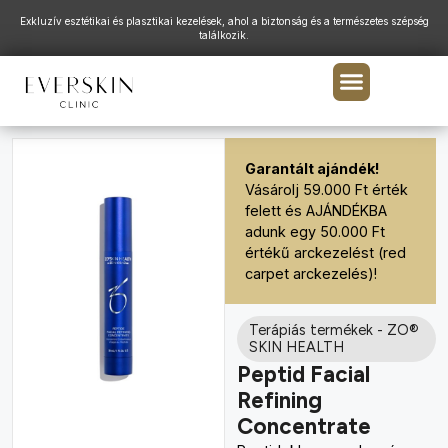
Exkluzív esztétikai és plasztikai kezelések, ahol a biztonság és a természetes szépség
találkozik.
Garantált ajándék!
Vásárolj 59.000 Ft érték
felett és AJÁNDÉKBA
adunk egy 50.000 Ft
értékű arckezelést (red
carpet arckezelés)!
Terápiás termékek
-
ZO®
SKIN HEALTH
Peptid Facial
Refining
Concentrate