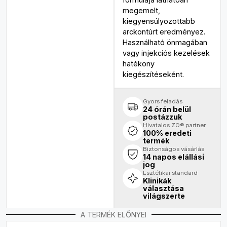
megemelt,
kiegyensúlyozottabb
arckontúrt eredményez.​
Használható önmagában
vagy injekciós kezelések
hatékony
kiegészítéseként.
Gyors feladás
24 órán belül
postázzuk
Hivatalos ZO® partner
100% eredeti
termék
Biztonságos vásárlás
14 napos elállási
jog
Esztétikai standard
Klinikák
választása
világszerte
A TERMÉK ELŐNYEI