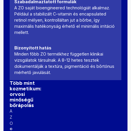
Szabadalmaztatott formulák
A ZO saját bioengineered technológiát alkalmaz.
Például a stabilizált C-vitamin és encapsulated
retinol mélyen, kontrolláltan jut a bőrbe, így
maximális hatékonyság érhető el minimális irritáció
mellett.
Bizonyított hatás
Minden főbb ZO termékhez független klinikai
vizsgálatok társulnak. A 8-12 hetes tesztek
dokumentálják a textúra, pigmentáció és bőrtónus
mérhető javulását.
Több mint
kozmetikum:
orvosi
minőségű
bőrápolás
A
Z
O
®