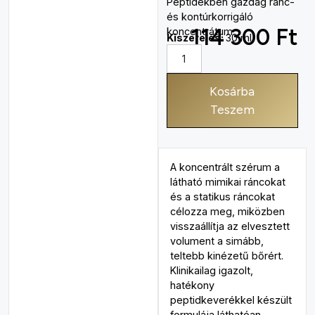
Peptidekben gazdag ránc-
és kontúrkorrigáló
114 300
Ft
koncentrátum
Kiszerelés:
30 ml
Kosárba
Teszem
A koncentrált szérum a
látható mimikai ráncokat
és a statikus ráncokat
célozza meg, miközben
visszaállítja az elvesztett
volument a simább,
teltebb kinézetű bőrért.
Klinikailag igazolt,
hatékony
peptidkeverékkel készült
formulája láthatóan