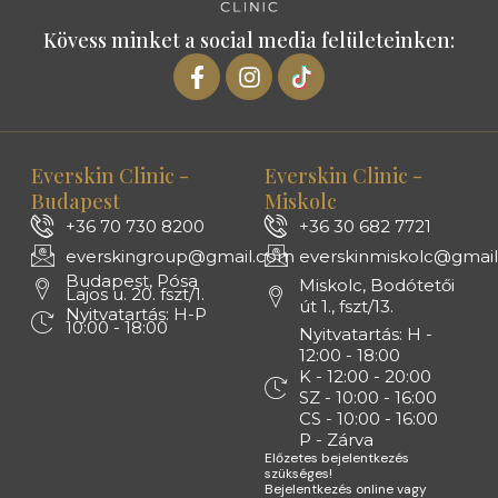
Kövess minket a social media felületeinken:
Everskin Clinic -
Everskin Clinic -
Budapest
Miskolc
+36 70 730 8200
+36 30 682 7721
everskingroup@gmail.com
everskinmiskolc@gmai
Budapest, Pósa
Miskolc, Bodótetői
Lajos u. 20. fszt/1.
út 1., fszt/13.
Nyitvatartás: H-P
10:00 - 18:00
Nyitvatartás: H -
12:00 - 18:00
K - 12:00 - 20:00
SZ - 10:00 - 16:00
CS - 10:00 - 16:00
P - Zárva
Előzetes bejelentkezés
szükséges!
Bejelentkezés online vagy