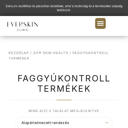
Exkluzív esztétikai és plasztikai kezelések, ahol a biztonság és a természetes szépség
találkozik.
KEZDŐLAP
/
ZO® SKIN HEALTH
/ FAGGYÚKONTROLL
TERMÉKEK
FAGGYÚKONTROLL
TERMÉKEK
MIND A(Z) 3 TALÁLAT MEGJELENÍTVE