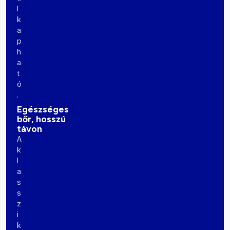
l
k
a
p
h
a
t
ó
.
Egészséges
bőr, hosszú
távon
A
k
l
a
s
s
z
i
k