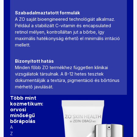
Szabadalmaztatott formulák
A ZO saját bioengineered technológiát alkalmaz.
Például a stabilizált C-vitamin és encapsulated
retinol mélyen, kontrolláltan jut a bőrbe, így
maximális hatékonyság érhető el minimális irritáció
mellett.
Bizonyított hatás
Minden főbb ZO termékhez független klinikai
vizsgálatok társulnak. A 8-12 hetes tesztek
dokumentálják a textúra, pigmentáció és bőrtónus
mérhető javulását.
Több mint
kozmetikum:
orvosi
minőségű
bőrápolás
A
Z