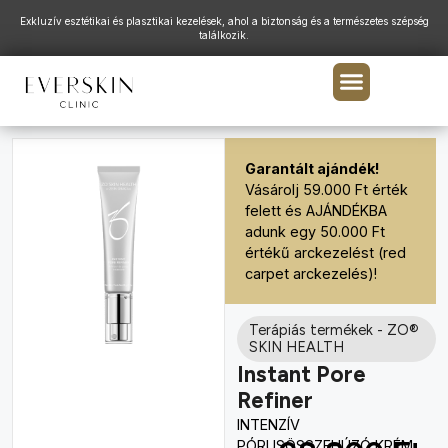
Exkluzív esztétikai és plasztikai kezelések, ahol a biztonság és a természetes szépség
találkozik.
Garantált ajándék!
Vásárolj 59.000 Ft érték
felett és AJÁNDÉKBA
adunk egy 50.000 Ft
értékű arckezelést (red
carpet arckezelés)!
Terápiás termékek
-
ZO®
SKIN HEALTH
Instant Pore
Refiner
INTENZÍV
PÓRUSÖSSZEHÚZÓ KRÉM