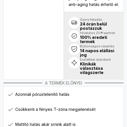
anti-aging hatás érhető el.
Gyors feladás
24 órán belül
postázzuk
Hivatalos ZO® partner
100% eredeti
termék
Biztonságos vásárlás
14 napos elállási
jog
Esztétikai standard
Klinikák
választása
világszerte
A TERMÉK ELŐNYEI
Azonnali pórustelenítő hatás
Csökkenti a fényes T-zóna megjelenését
Mattító hatás akár smink alatt is