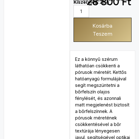
28 800
Ft
Kiszerelés:
29 g
Kosárba
Teszem
Ez a könnyű szérum
láthatóan csökkenti a
pórusok méretét. Kettős
hatóanyagú formulájával
segít megszüntetni a
bőrfelszín olajos
fénylését, és azonnali
matt megjelenést biztosít
a bőrfelszínnek. A
pórusok méretének
csökkentésével a bőr
textúrája lényegesen
javul, segítségével optikai