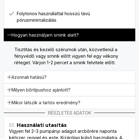
Folytonos használattal hosszú távú
pórusminimalizálás
Hogyan használjam smink alatt?
Tisztítás és kezelő szérumok után, közvetlenül a
fényvédő vagy smink előtt vigyen fel egy vékony
réteget. Várjon 1-2 percet a smink felvitele előtt.
Azonnali hatású?
Milyen bőrtípushoz ajánlott?
Mikor látszik a tartós eredmény?
RÉSZLETES ADATOK
Használati utasítás
Vigyen fel 2-3 pumpányi adagot arcbőrére naponta
kétszer, reggel és este. Kizárólag külső használatra. A