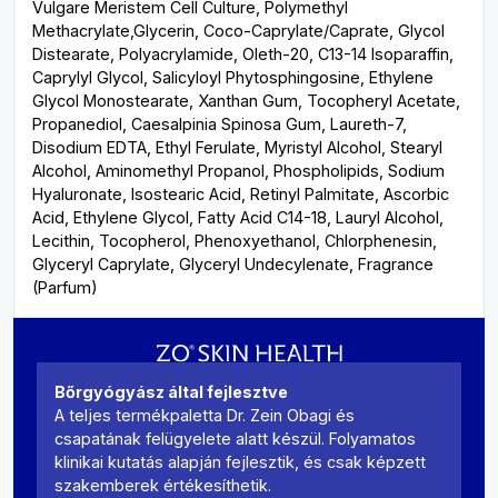
Vulgare Meristem Cell Culture, Polymethyl
Methacrylate,Glycerin, Coco-Caprylate/Caprate, Glycol
Distearate, Polyacrylamide, Oleth-20, C13-14 Isoparaffin,
Caprylyl Glycol, Salicyloyl Phytosphingosine, Ethylene
Glycol Monostearate, Xanthan Gum, Tocopheryl Acetate,
Propanediol, Caesalpinia Spinosa Gum, Laureth-7,
Disodium EDTA, Ethyl Ferulate, Myristyl Alcohol, Stearyl
Alcohol, Aminomethyl Propanol, Phospholipids, Sodium
Hyaluronate, Isostearic Acid, Retinyl Palmitate, Ascorbic
Acid, Ethylene Glycol, Fatty Acid C14-18, Lauryl Alcohol,
Lecithin, Tocopherol, Phenoxyethanol, Chlorphenesin,
Glyceryl Caprylate, Glyceryl Undecylenate, Fragrance
(Parfum)
Bőrgyógyász által fejlesztve
A teljes termékpaletta Dr. Zein Obagi és
csapatának felügyelete alatt készül. Folyamatos
klinikai kutatás alapján fejlesztik, és csak képzett
szakemberek értékesíthetik.