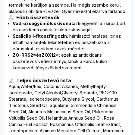
termék ne kerüljön a szembe. Ha mégis szembe kerül,
alaposan öblítse ki vízzel. Gyermekektől elzárva tartandó.
Főbb összetevők
V
adrózsa
gyümölcskivonata
:
kiegyenlíti a zsíros bőrt
és csökkenti annak felületi zsírosságát.
Szaliciloil-fitoszfingozin
:
hámlasztó hatással bír az
elhalt hámsejtek tekintetében és összehúzza a
pórusokat, csökkenti azok méretét.
ZO-RRS
2®
és
ZOX
12®
:
ezek az antioxidáns
összetevők védelmet nyújtanak a káros külső
környezeti tényezőkkel szemben.
Teljes összetevő lista
Aqua/Water/Eau, Coconut Alkanes, Methylheptyl
Isostearate, Cetyl Alcohol,Glyceryl Stearate, PEG-100
Stearate, Isohexadecane, Butylene Glycol, Carthamus
Tinctorius Seed Oil, Squalane, Simmondsia Chinensis
Seed Oil, Aleurites Moluccanus Seed Oil, Plukenetia
Volubilis Seed Oil, Helianthus Annuus Seed Oil, Rosa
Canina Fruit Extract, Rosmarinus Officinalis Leaf Extract,
Leontopodium Alpinum Meristem Cell Culture, Marrubium