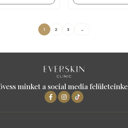
1
2
3
→
övess minket a social media felületeinke