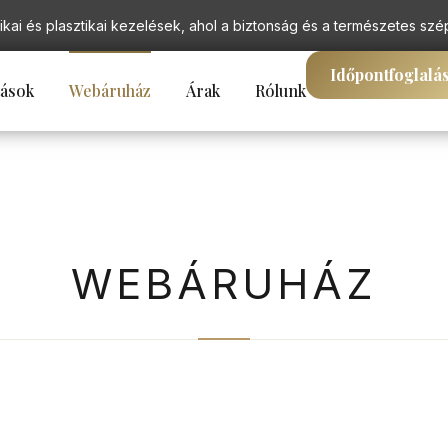
ikai és plasztikai kezelések, ahol a biztonság és a természetes szé
Időpontfoglalá
tások
Webáruház
Árak
Rólunk
WEBÁRUHÁZ