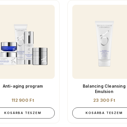
Anti-aging program
Balancing Cleansing
Emulsion
112 900
Ft
23 300
Ft
KOSÁRBA TESZEM
KOSÁRBA TESZEM