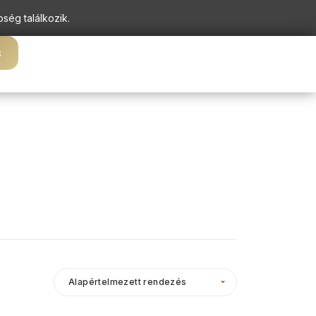
pség találkozik.
s