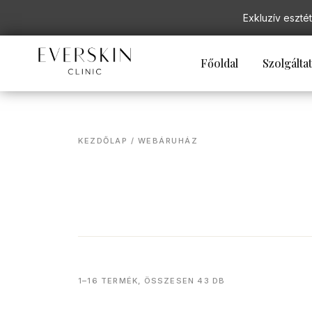
Exkluzív esztét
Főoldal
Szolgálta
KEZDŐLAP
/ WEBÁRUHÁZ
1–16 TERMÉK, ÖSSZESEN 43 DB