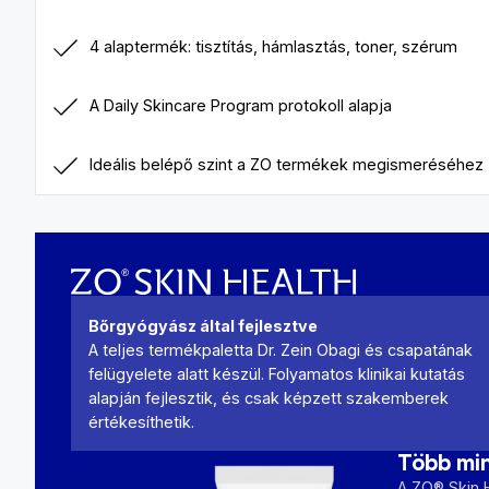
4 alaptermék: tisztítás, hámlasztás, toner, szérum
A Daily Skincare Program protokoll alapja
Ideális belépő szint a ZO termékek megismeréséhez
Bőrgyógyász által fejlesztve
A teljes termékpaletta Dr. Zein Obagi és csapatának
felügyelete alatt készül. Folyamatos klinikai kutatás
alapján fejlesztik, és csak képzett szakemberek
értékesíthetik.
Több min
A ZO® Skin H