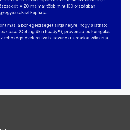
egészségét. A ZO ma már több mint 100 országban
őrgyógyászoknál kapható.
ont más: a bőr egészségét állítja helyre, hogy a látható
készítése (Getting Skin Ready®), prevenció és korrigálás
lók többsége évek múlva is ugyanezt a márkát választja.
n: