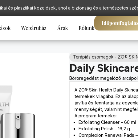
ikai és plasztikai kezelések, ahol a biztonság és a természetes szé
Időpontfoglalá
tások
Webáruház
Árak
Rólunk
Terápiás csomagok
-
ZO® SKI
Daily Skincar
Bőröregedést megelőző arcápol
A ZO® Skin Health Daily Skin
termékek világába. Ez az alapp
javítja és fenntartja az egyen
mennyiségét, valamint megfelel
A program termékei:
Exfoliating Cleanser – 60 ml
Exfoliating Polish – 16,2 g
Complexion Renewal Pads – 