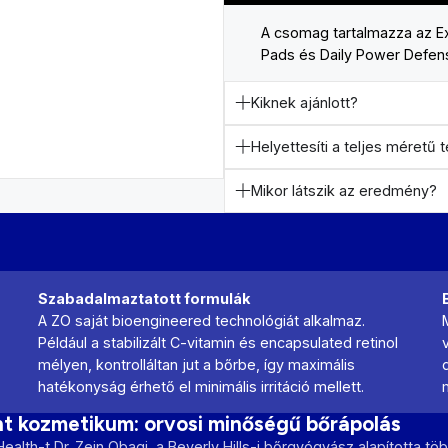
A csomag tartalmazza az Exf
Pads és Daily Power Defen
Kiknek ajánlott?
Helyettesíti a teljes méretű
Mikor látszik az eredmény?
Szabadalmaztatott formulák
A ZO saját bioengineered technológiát alkalmaz.
Például a stabilizált C-vitamin és encapsulated retinol
mélyen, kontrolláltan jut a bőrbe, így maximális
hatékonyság érhető el minimális irritáció mellett.
t kozmetikum: orvosi minőségű bőrápolás
ealth-t Dr. Zein Obagi, a Beverly Hills-i bőrgyógyász alapította több