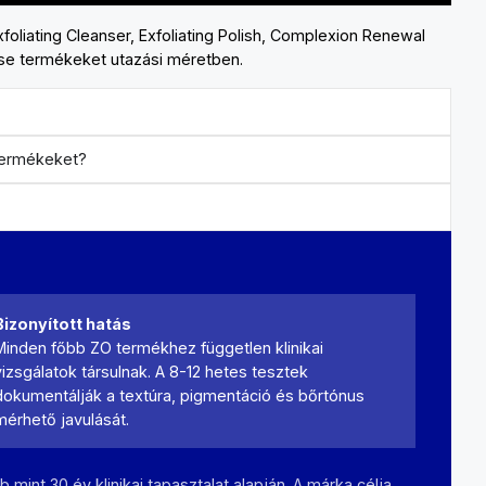
oliating Cleanser, Exfoliating Polish, Complexion Renewal
se termékeket utazási méretben.
 termékeket?
Bizonyított hatás
Minden főbb ZO termékhez független klinikai
vizsgálatok társulnak. A 8-12 hetes tesztek
dokumentálják a textúra, pigmentáció és bőrtónus
mérhető javulását.
 mint 30 év klinikai tapasztalat alapján. A márka célja