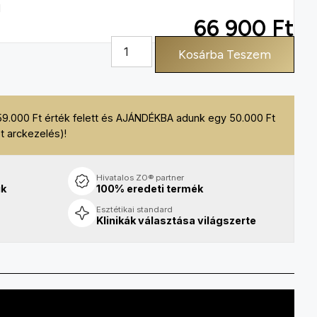
l
66 900
Ft
Kosárba Teszem
59.000 Ft érték felett és AJÁNDÉKBA adunk egy 50.000 Ft
t arckezelés)!
Hivatalos ZO® partner
uk
100% eredeti termék
Esztétikai standard
Klinikák választása világszerte