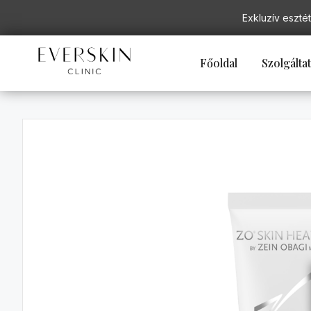
Exkluzív esztét
Főoldal
Szolgálta