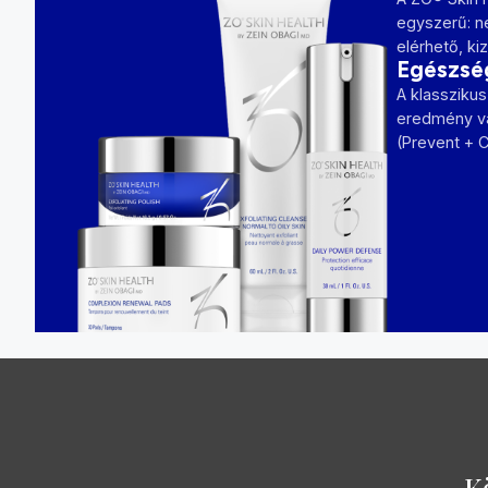
egyszerű: ne
elérhető, ki
Egészség
A klasszikus
eredmény val
(Prevent + C
K