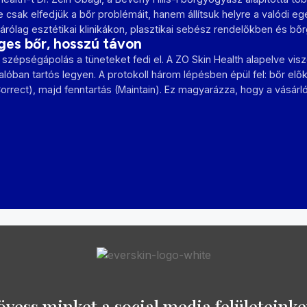
 csak elfedjük a bőr problémáit, hanem állítsuk helyre a valódi 
zárólag esztétikai klinikákon, plasztikai sebész rendelőkben és b
es bőr, hosszú távon
 szépségápolás a tüneteket fedi el. A ZO Skin Health alapelve visz
óban tartós legyen. A protokoll három lépésben épül fel: bőr elő
orrect), majd fenntartás (Maintain). Ez magyarázza, hogy a vásár
övess minket a social media felületeinke