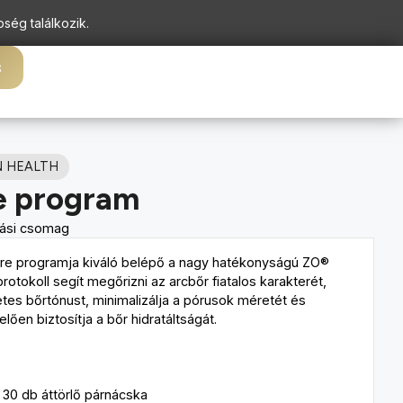
pség találkozik.
s
N HEALTH
e program
ási csomag
care programja kiváló belépő a nagy hatékonyságú ZO®
rotokoll segít megőrizni az arcbőr fiatalos karakterét,
letes bőrtónust, minimalizálja a pórusok méretét és
ően biztosítja a bőr hidratáltságát.
30 db áttörlő párnácska