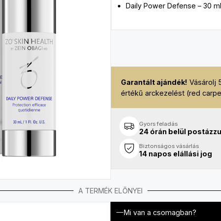
Daily Power Defense – 30 m
Garantált ajándék!
Vásárolj 
értékű arckezelést (red carpe
Gyors feladás
24 órán belül postázz
Biztonságos vásárlás
14 napos elállási jog
A TERMÉK ELŐNYEI
Mi van a csomagban?