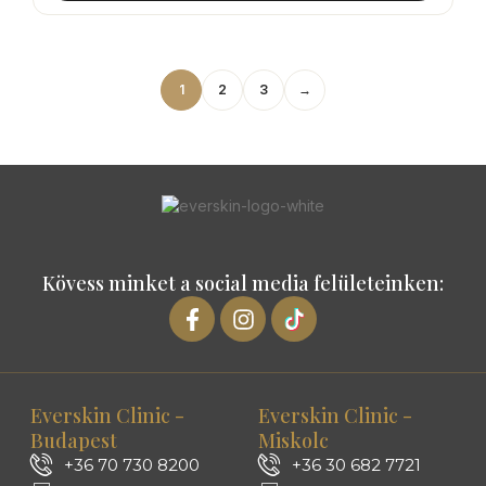
1
2
3
→
Kövess minket a social media felületeinken:
Everskin Clinic -
Everskin Clinic -
Budapest
Miskolc
+36 70 730 8200
+36 30 682 7721