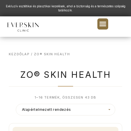
Exkluzív esztétikai és plasztikai kezelések, ahol a biztonság és a természetes szépség
találkozik.
KEZDŐLAP
/ ZO® SKIN HEALTH
ZO® SKIN HEALTH
1–16 TERMÉK, ÖSSZESEN 43 DB