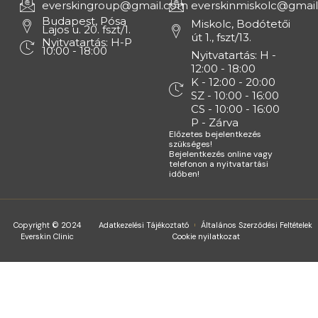
everskingroup@gmail.com
everskinmiskolc@gmai
Budapest, Pósa
Miskolc, Bodótetői
Lajos u. 20. fszt/1.
út 1., fszt/13.
Nyitvatartás: H-P
10:00 - 18:00
Nyitvatartás: H -
12:00 - 18:00
K - 12:00 - 20:00
SZ - 10:00 - 16:00
CS - 10:00 - 16:00
P - Zárva
Előzetes bejelentkezés
szükséges!
Bejelentkezés online vagy
telefonon a nyitvatartási
időben!
Copyright © 2024
Adatkezelési Tájékoztató
Általános Szerződési Feltételek
Everskin Clinic
Cookie nyilatkozat