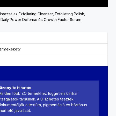
mazza az Exfoliating Cleanser, Exfoliating Polish,
Daily Power Defense és Growth Factor Serum
 termékeket?
Bizonyított hatás
Minden főbb ZO termékhez független klinikai
vizsgálatok társulnak. A 8-12 hetes tesztek
dokumentálják a textúra, pigmentáció és bőrtónus
mérhető javulását.