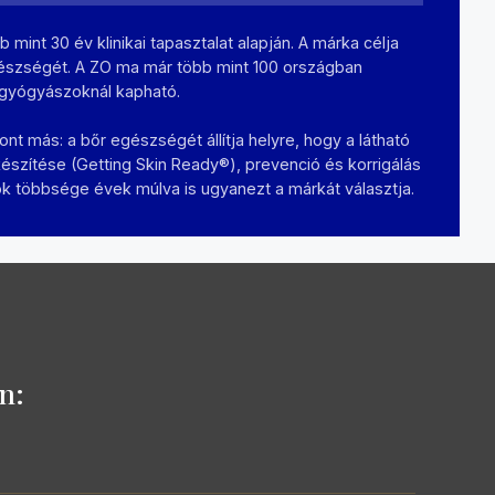
 mint 30 év klinikai tapasztalat alapján. A márka célja
egészségét. A ZO ma már több mint 100 országban
őrgyógyászoknál kapható.
ont más: a bőr egészségét állítja helyre, hogy a látható
készítése (Getting Skin Ready®), prevenció és korrigálás
lók többsége évek múlva is ugyanezt a márkát választja.
n: