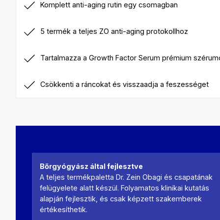
Komplett anti-aging rutin egy csomagban
5 termék a teljes ZO anti-aging protokollhoz
Tartalmazza a Growth Factor Serum prémium szérum
Csökkenti a ráncokat és visszaadja a feszességet
Bőrgyógyász által fejlesztve
A teljes termékpaletta Dr. Zein Obagi és csapatának
felügyelete alatt készül. Folyamatos klinikai kutatás
alapján fejlesztik, és csak képzett szakemberek
értékesíthetik.