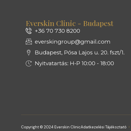
Everskin Clinic - Budapest
+36 70 730 8200
everskingroup@gmail.com
Budapest, Pósa Lajos u. 20. fszt/1.
Nyitvatartás: H-P 10:00 - 18:00
×
Ajándék 59 000 Ft felett:
Red Carpet arckezelés
Copyright © 2024 Everskin Clinic
Adatkezelési Tájékoztató
50 000 Ft értékben