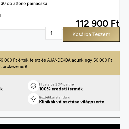
30 db áttörlő párnácska
l
l
112 900
Ft
Kosárba Teszem
59.000 Ft érték felett és AJÁNDÉKBA adunk egy 50.000 Ft
t arckezelés)!
Hivatalos ZO® partner
uk
100% eredeti termék
Esztétikai standard
Klinikák választása világszerte