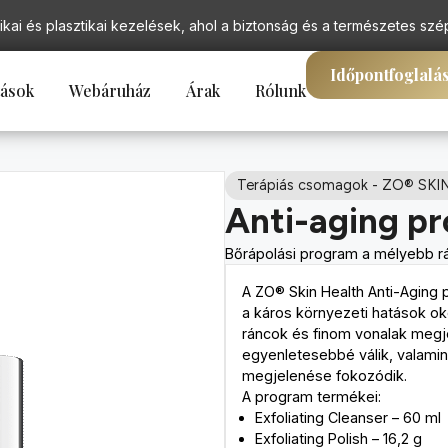
ikai és plasztikai kezelések, ahol a biztonság és a természetes szé
Időpontfoglalá
tások
Webáruház
Árak
Rólunk
Terápiás csomagok
-
ZO® SKI
Anti-aging p
Bőrápolási program a mélyebb r
A ZO® Skin Health Anti-Aging 
a káros környezeti hatások ok
ráncok és finom vonalak megje
egyenletesebbé válik, valamin
megjelenése fokozódik.
A program termékei:
Exfoliating Cleanser – 60 ml
Exfoliating Polish – 16,2 g