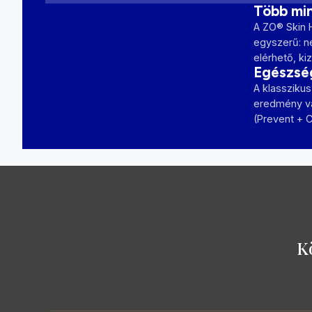
Több min
A ZO® Skin H
egyszerű: ne
elérhető, ki
Egészség
A klasszikus
eredmény val
(Prevent + C
K