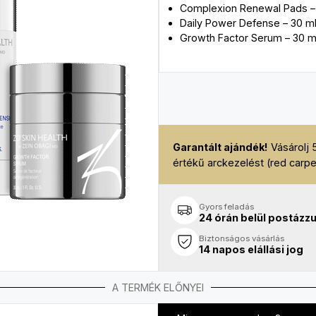
Complexion Renewal Pads – 
Daily Power Defense – 30 m
Growth Factor Serum – 30 m
Garantált ajándék!
Vásárolj 
értékű arckezelést (red carpe
Gyors feladás
24 órán belül postázz
Biztonságos vásárlás
14 napos elállási jog
A TERMÉK ELŐNYEI