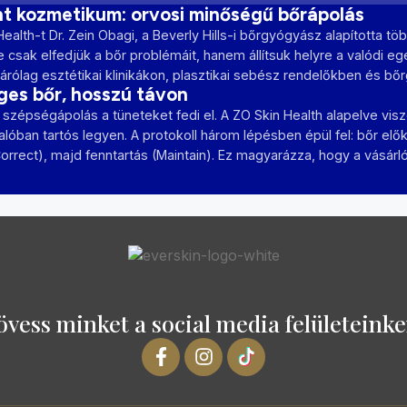
t kozmetikum: orvosi minőségű bőrápolás
ealth-t Dr. Zein Obagi, a Beverly Hills-i bőrgyógyász alapította több
 csak elfedjük a bőr problémáit, hanem állítsuk helyre a valódi 
zárólag esztétikai klinikákon, plasztikai sebész rendelőkben és b
es bőr, hosszú távon
 szépségápolás a tüneteket fedi el. A ZO Skin Health alapelve visz
óban tartós legyen. A protokoll három lépésben épül fel: bőr elő
orrect), majd fenntartás (Maintain). Ez magyarázza, hogy a vásár
övess minket a social media felületeinke