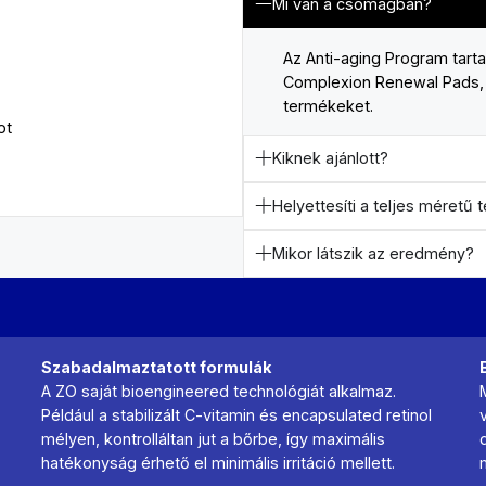
Mi van a csomagban?
Az Anti-aging Program tartal
Complexion Renewal Pads, 
termékeket.
ot
Kiknek ajánlott?
Helyettesíti a teljes méretű
Mikor látszik az eredmény?
Szabadalmaztatott formulák
A ZO saját bioengineered technológiát alkalmaz.
Például a stabilizált C-vitamin és encapsulated retinol
mélyen, kontrolláltan jut a bőrbe, így maximális
hatékonyság érhető el minimális irritáció mellett.