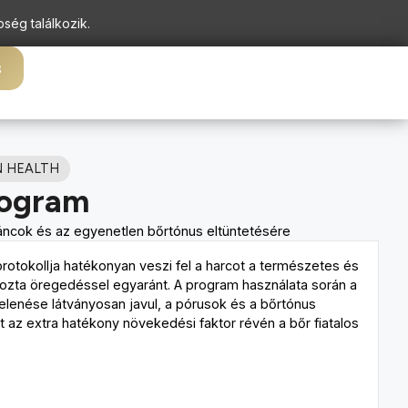
pség találkozik.
s
N HEALTH
rogram
áncok és az egyenetlen bőrtónus eltüntetésére
protokollja hatékonyan veszi fel a harcot a természetes és
ozta öregedéssel egyaránt. A program használata során a
lenése látványosan javul, a pórusok és a bőrtónus
t az extra hatékony növekedési faktor révén a bőr fiatalos