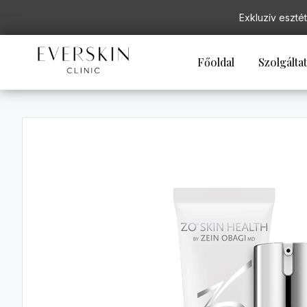
Exkluzív esztét
Főoldal
Szolgálta