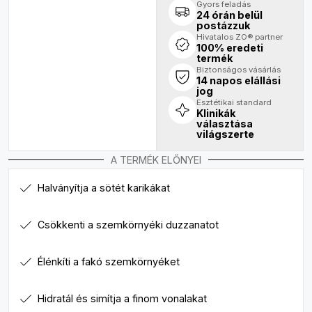
Gyors feladás
24 órán belül
postázzuk
Hivatalos ZO® partner
100% eredeti
termék
Biztonságos vásárlás
14 napos elállási
jog
Esztétikai standard
Klinikák
választása
világszerte
A TERMÉK ELŐNYEI
Halványítja a sötét karikákat
Csökkenti a szemkörnyéki duzzanatot
Élénkíti a fakó szemkörnyéket
Hidratál és simítja a finom vonalakat