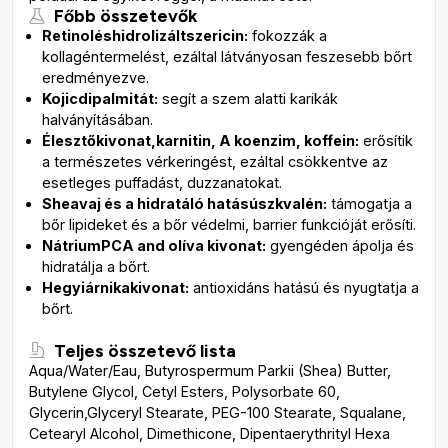
Főbb összetevők
R
etinol
és
hidrolizált
szericin:
fokozzák a
kollagéntermelést, ezáltal látványosan feszesebb bőrt
eredményezve.
K
ojic
dipalmitát
:
segít a szem alatti karikák
halványításában.
Élesztőkivonat,
karnitin
, A koenzim, koffein:
erősítik
a természetes vérkeringést, ezáltal csökkentve az
esetleges puffadást, duzzanatokat.
Shea
vaj és a hidratáló hatású
szkvalén
:
támogatja a
bőr lipideket és a bőr védelmi, barrier funkcióját erősíti.
Nátrium
PCA and olíva kivonat:
gyengéden ápolja és
hidratálja a bőrt.
Hegyi
árnika
kivonat:
antioxidáns hatású és nyugtatja a
bőrt.
Teljes összetevő lista
Aqua/Water/Eau, Butyrospermum Parkii (Shea) Butter,
Butylene Glycol, Cetyl Esters, Polysorbate 60,
Glycerin,Glyceryl Stearate, PEG-100 Stearate, Squalane,
Cetearyl Alcohol, Dimethicone, Dipentaerythrityl Hexa