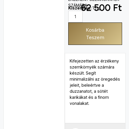
62 500
Ft
SZÁMÁRA
Kiszerelés:
15 g
Kosárba
Teszem
Kifejezetten az érzékeny
szemkörnyék számára
készült. Segít
minimalizálni az öregedés
jeleit, beleértve a
duzzanatot, a sötét
karikákat és a finom
vonalakat.