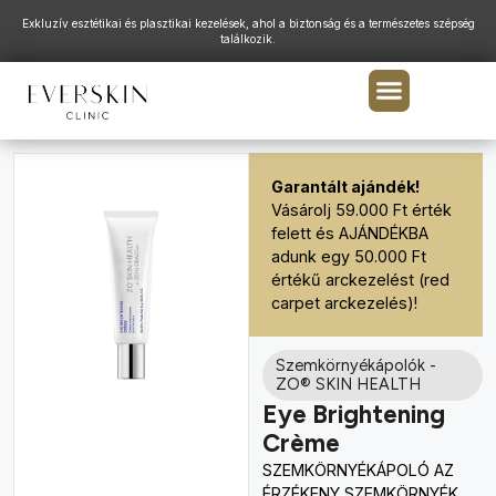
Exkluzív esztétikai és plasztikai kezelések, ahol a biztonság és a természetes szépség
találkozik.
Garantált ajándék!
Vásárolj 59.000 Ft érték
felett és AJÁNDÉKBA
adunk egy 50.000 Ft
értékű arckezelést (red
carpet arckezelés)!
Szemkörnyékápolók
-
ZO® SKIN HEALTH
Eye Brightening
Crème
SZEMKÖRNYÉKÁPOLÓ AZ
ÉRZÉKENY SZEMKÖRNYÉK