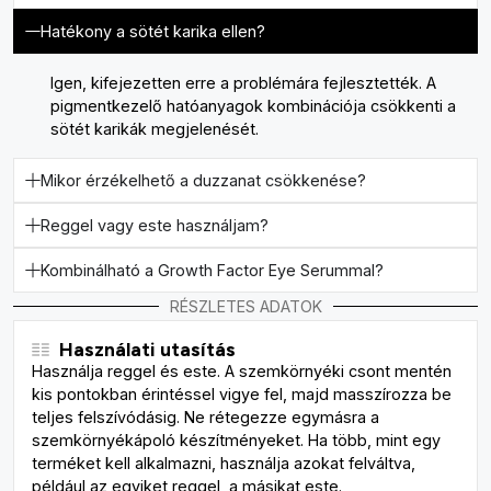
Hatékony a sötét karika ellen?
Igen, kifejezetten erre a problémára fejlesztették. A
pigmentkezelő hatóanyagok kombinációja csökkenti a
sötét karikák megjelenését.
Mikor érzékelhető a duzzanat csökkenése?
Reggel vagy este használjam?
Kombinálható a Growth Factor Eye Serummal?
RÉSZLETES ADATOK
Használati utasítás
Használja reggel és este. A szemkörnyéki csont mentén
kis pontokban érintéssel vigye fel, majd masszírozza be
teljes felszívódásig. Ne rétegezze egymásra a
szemkörnyékápoló készítményeket. Ha több, mint egy
terméket kell alkalmazni, használja azokat felváltva,
például az egyiket reggel, a másikat este.