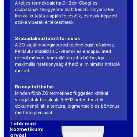
A teljes termékpaletta Dr. Zein Obagi és
csapatának felügyelete alatt készül. Folyamatos
klinikai kutatás alapján fejlesztik, és csak képzett
szakemberek értékesíthetik.
Szabadalmaztatott formulák
A ZO saját bioengineered technológiát alkalmaz.
Például a stabilizált C-vitamin és encapsulated
retinol mélyen, kontrolláltan jut a bőrbe, így
maximális hatékonyság érhető el minimális irritáció
mellett.
Bizonyított hatás
Minden főbb ZO termékhez független klinikai
vizsgálatok társulnak. A 8-12 hetes tesztek
dokumentálják a textúra, pigmentáció és bőrtónus
mérhető javulását.
Több mint
kozmetikum:
orvosi