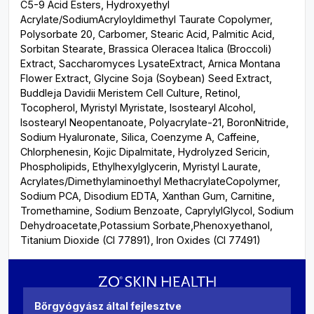
C5-9 Acid Esters, Hydroxyethyl
Acrylate/SodiumAcryloyldimethyl Taurate Copolymer,
Polysorbate 20, Carbomer, Stearic Acid, Palmitic Acid,
Sorbitan Stearate, Brassica Oleracea Italica (Broccoli)
Extract, Saccharomyces LysateExtract, Arnica Montana
Flower Extract, Glycine Soja (Soybean) Seed Extract,
Buddleja Davidii Meristem Cell Culture, Retinol,
Tocopherol, Myristyl Myristate, Isostearyl Alcohol,
Isostearyl Neopentanoate, Polyacrylate-21, BoronNitride,
Sodium Hyaluronate, Silica, Coenzyme A, Caffeine,
Chlorphenesin, Kojic Dipalmitate, Hydrolyzed Sericin,
Phospholipids, Ethylhexylglycerin, Myristyl Laurate,
Acrylates/Dimethylaminoethyl MethacrylateCopolymer,
Sodium PCA, Disodium EDTA, Xanthan Gum, Carnitine,
Tromethamine, Sodium Benzoate, CaprylylGlycol, Sodium
Dehydroacetate,Potassium Sorbate,Phenoxyethanol,
Titanium Dioxide (CI 77891), Iron Oxides (CI 77491)
Bőrgyógyász által fejlesztve