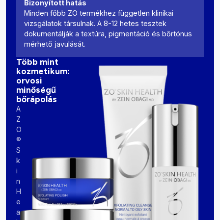
Bizonyított hatás
Minden főbb ZO termékhez független klinikai
vizsgálatok társulnak. A 8-12 hetes tesztek
dokumentálják a textúra, pigmentáció és bőrtónus
mérhető javulását.
Több mint
kozmetikum:
orvosi
minőségű
bőrápolás
A
Z
O
®
S
k
i
n
H
e
a