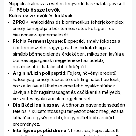
Nappali alkalmazás esetén fényvédő használata javasolt.
Főbb összetevők
Kulcsösszetevők és hatásuk
ZPRO®
: Antioxidáns és biomimetikus fehérjekomplex,
amely támogatja a bőr természetes kollagén- és
hialuronsav-újratermelését.
Pichia Ferment Lysate
: Biopeptid, amely fokozza a
bőr természetes ragyogását és hidratáltságát a
simább bőrmegjelenés érdekében, miközben javítja a
bőr vastagságának megjelenését az üdébb,
rugalmasabb, fiatalosabb bőrképért.
Arginin/Lizin polipeptid
: Fejlett, növényi eredetű
hatóanyag, amely feszesítő és lifting hatást biztosít,
hozzájárulva a láthatóan emeltebb nyakkontúrhoz.
Javítja a bőr rugalmasságát és csökkenti a mélyebb,
vízszintes nyaki ráncok megjelenését.
Diglükózil galluszsav
: A bőrtónus egyenetlenségéért
felelős 7 kulcsfontosságú tényezőt céloz meg, ezáltal
láthatóan egységesebb, kiegyenlítettebb arcbőrt
eredményez.
Intelligens peptid drone™
: Precíziós, kapszulázott