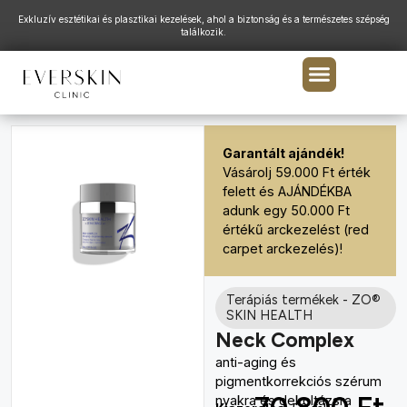
Exkluzív esztétikai és plasztikai kezelések, ahol a biztonság és a természetes szépség
találkozik.
Garantált ajándék!
Vásárolj 59.000 Ft érték
felett és AJÁNDÉKBA
adunk egy 50.000 Ft
értékű arckezelést (red
carpet arckezelés)!
Terápiás termékek
-
ZO®
SKIN HEALTH
Neck Complex
anti-aging és
pigmentkorrekciós szérum
nyakra és dekoltázsra