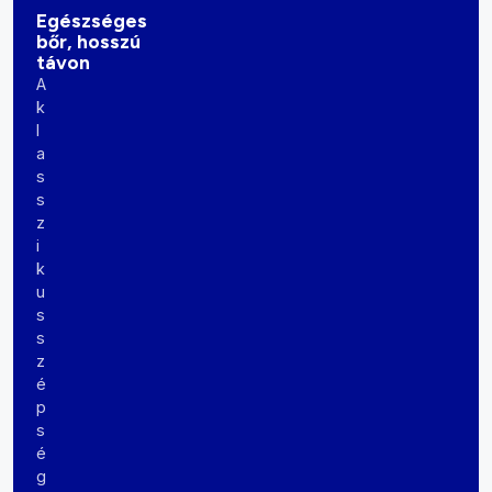
Egészséges
bőr, hosszú
távon
A
k
l
a
s
s
z
i
k
u
s
s
z
é
p
s
é
g