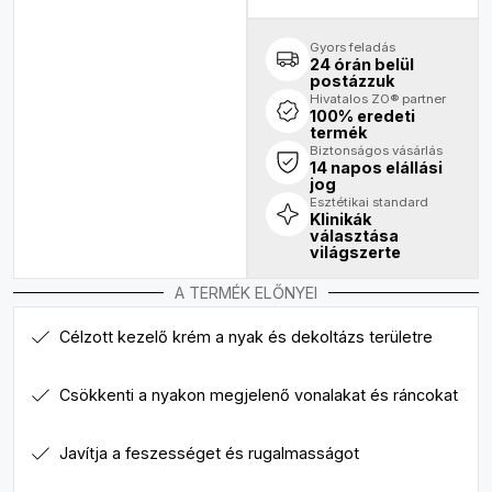
Gyors feladás
24 órán belül
postázzuk
Hivatalos ZO® partner
100% eredeti
termék
Biztonságos vásárlás
14 napos elállási
jog
Esztétikai standard
Klinikák
választása
világszerte
A TERMÉK ELŐNYEI
Célzott kezelő krém a nyak és dekoltázs területre
Csökkenti a nyakon megjelenő vonalakat és ráncokat
Javítja a feszességet és rugalmasságot