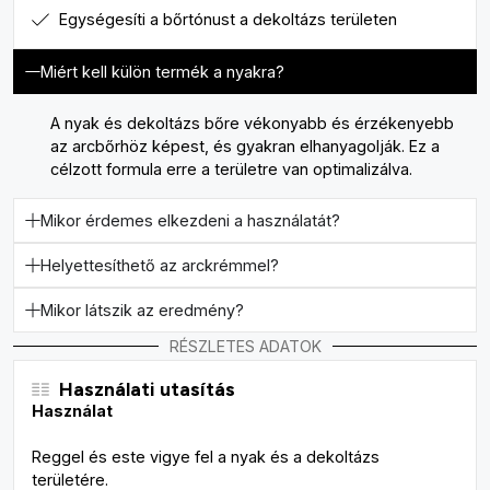
Egységesíti a bőrtónust a dekoltázs területen
Miért kell külön termék a nyakra?
A nyak és dekoltázs bőre vékonyabb és érzékenyebb
az arcbőrhöz képest, és gyakran elhanyagolják. Ez a
célzott formula erre a területre van optimalizálva.
Mikor érdemes elkezdeni a használatát?
Helyettesíthető az arckrémmel?
Mikor látszik az eredmény?
RÉSZLETES ADATOK
Használati utasítás
Használat
Reggel és este vigye fel a nyak és a dekoltázs
területére.