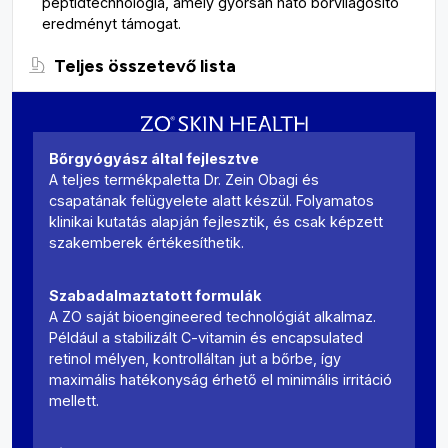
peptidtechnológia, amely gyorsan ható bőrvilágosító
eredményt támogat.
Teljes összetevő lista
Bőrgyógyász által fejlesztve
A teljes termékpaletta Dr. Zein Obagi és
csapatának felügyelete alatt készül. Folyamatos
klinikai kutatás alapján fejlesztik, és csak képzett
szakemberek értékesíthetik.
Szabadalmaztatott formulák
A ZO saját bioengineered technológiát alkalmaz.
Például a stabilizált C-vitamin és encapsulated
retinol mélyen, kontrolláltan jut a bőrbe, így
maximális hatékonyság érhető el minimális irritáció
mellett.