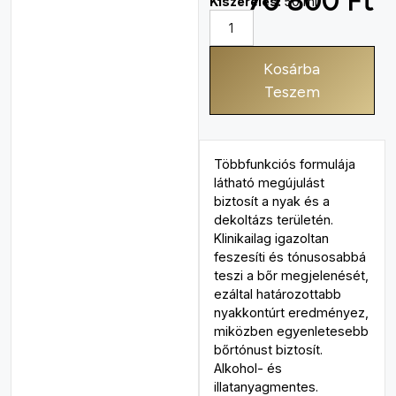
70 800
Ft
Kiszerelés:
50 ml
Kosárba
Teszem
Többfunkciós formulája
látható megújulást
biztosít a nyak és a
dekoltázs területén.
Klinikailag igazoltan
feszesíti és tónusosabbá
teszi a bőr megjelenését,
ezáltal határozottabb
nyakkontúrt eredményez,
miközben egyenletesebb
bőrtónust biztosít.
Alkohol- és
illatanyagmentes.