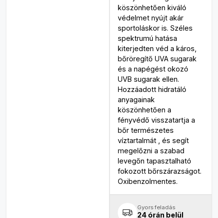
köszönhetően kiváló
védelmet nyújt akár
sportoláskor is. Széles
spektrumú hatása
kiterjedten véd a káros,
bőröregítő UVA sugarak
és a napégést okozó
UVB sugarak ellen.
Hozzáadott hidratáló
anyagainak
köszönhetően a
fényvédő visszatartja a
bőr természetes
víztartalmát , és segít
megelőzni a szabad
levegőn tapasztalható
fokozott bőrszárazságot.
Oxibenzolmentes.
Gyors feladás
24 órán belül