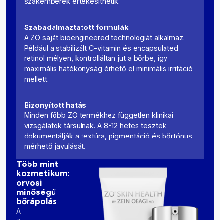
szakemberek értékesíthetik.
Szabadalmaztatott formulák
A ZO saját bioengineered technológiát alkalmaz.
Például a stabilizált C-vitamin és encapsulated
retinol mélyen, kontrolláltan jut a bőrbe, így
maximális hatékonyság érhető el minimális irritáció
mellett.
Bizonyított hatás
Minden főbb ZO termékhez független klinikai
vizsgálatok társulnak. A 8-12 hetes tesztek
dokumentálják a textúra, pigmentáció és bőrtónus
mérhető javulását.
Több mint
kozmetikum:
orvosi
minőségű
bőrápolás
A