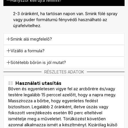
Hányszor kell újra felvinni?
2-3 óránként, ha tartósan napon van. Smink fölé spray
vagy puder formátumú fényvédő használható az
újrafelvitelhez.
Smink alá megfelelő?
Vízálló a formula?
Sötétebb bőrön is jól mutat?
RÉSZLETES ADATOK
Használati utasítás
Bőven és egyenletesen vigye fel az arcbőrére és/vagy
testére legalább 15 perccel azelőtt, hogy a napra megy.
Masszírozza a bőrbe, hogy egyenletes fedést
biztosítson. Legalább 2 óránként, illetve úszás vagy
fokozott verejtékezés esetén 80 perc elteltével
ismételje meg a műveletet. Törülközést követően
azonnal alkalmazza ismét a készítményt. Kizárólag külső