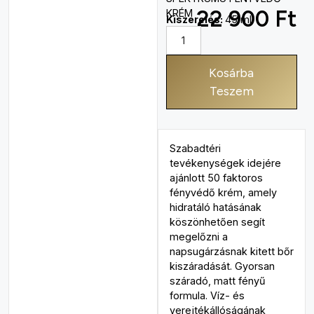
22 900
Ft
KRÉM
Kiszerelés:
45 ml
Kosárba
Teszem
Szabadtéri
tevékenységek idejére
ajánlott 50 faktoros
fényvédő krém, amely
hidratáló hatásának
köszönhetően segít
megelőzni a
napsugárzásnak kitett bőr
kiszáradását. Gyorsan
száradó, matt fényű
formula. Víz- és
verejtékállóságának