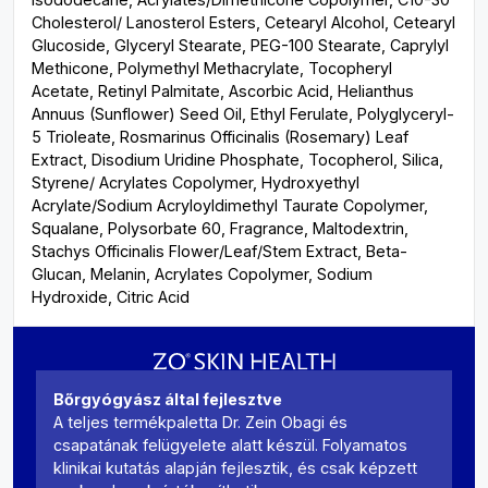
Cholesterol/ Lanosterol Esters, Cetearyl Alcohol, Cetearyl
Glucoside, Glyceryl Stearate, PEG-100 Stearate, Caprylyl
Methicone, Polymethyl Methacrylate, Tocopheryl
Acetate, Retinyl Palmitate, Ascorbic Acid, Helianthus
Annuus (Sunflower) Seed Oil, Ethyl Ferulate, Polyglyceryl-
5 Trioleate, Rosmarinus Officinalis (Rosemary) Leaf
Extract, Disodium Uridine Phosphate, Tocopherol, Silica,
Styrene/ Acrylates Copolymer, Hydroxyethyl
Acrylate/Sodium Acryloyldimethyl Taurate Copolymer,
Squalane, Polysorbate 60, Fragrance, Maltodextrin,
Stachys Officinalis Flower/Leaf/Stem Extract, Beta-
Glucan, Melanin, Acrylates Copolymer, Sodium
Hydroxide, Citric Acid
Bőrgyógyász által fejlesztve
A teljes termékpaletta Dr. Zein Obagi és
csapatának felügyelete alatt készül. Folyamatos
klinikai kutatás alapján fejlesztik, és csak képzett