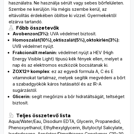
használatra. Ne használja sérült vagy sebes bőrfelületen.
Szembe ne kerüljön. Ha mégis szembe kerül, az
eltávolítás érdekében öblítse ki vízzel. Gyermekektől
elzárva tartandó.
Főbb összetevők
Avobenzon
(3%):
UVA védelmet biztosít.
Homoszalát
(10%),
oktiszalát
(5%),
oktokirlén
(3%):
UVB védelmet nyújt.
Frakcionált melanin:
védelmet nyújt a HEV (High
Energy Visible Light) típusú kék fények ellen, melyet a
nap és az elektromos eszközök bocsátanak ki.
ZOX12® komplex
: ez az egyedi formula
A, C és E
vitaminokat tartalmaz, melyek segítik megvédeni a bőrt
a szabadgyökök káros hatásaitól és az IR-A
sugárzástól.
Glicerin:
segít megőrizni a bőr hidratáltságát, teltséget
biztosít.
Teljes összetevő lista
Aqua/Water/Eau, Disodium EDTA, Glycerin, Propanediol,
Phenoxyethanol, Ethylhexylglycerin, Butyloctyl Salicylate,
Isododecane, Acrylates/Dimethicone Copolymer, C10-30