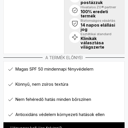
postázzuk
Hivatalos ZO® partner
100% eredeti
termék
Biztonságos vásárlás
14 napos elállási
jog
Esztétikai standard
Klinikák
választása
világszerte
A TERMÉK ELŐNYEI
Magas SPF 50 mindennapi fényvédelem
Könnyű, nem zsíros textúra
Nem fehéredő hatás minden bőrszínen
Antioxidáns védelem környezeti hatások ellen