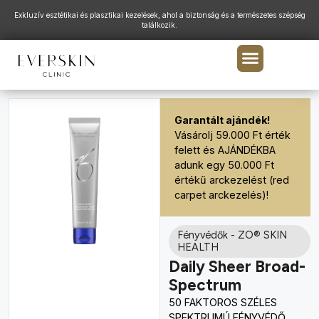
Exkluzív esztétikai és plasztikai kezelések, ahol a biztonság és a természetes szépség
találkozik.
Garantált ajándék!
Vásárolj 59.000 Ft érték
felett és AJÁNDÉKBA
adunk egy 50.000 Ft
értékű arckezelést (red
carpet arckezelés)!
Fényvédők
-
ZO® SKIN
HEALTH
Daily Sheer Broad-
Spectrum
50 FAKTOROS SZÉLES
SPEKTRUMÚ FÉNYVÉDŐ