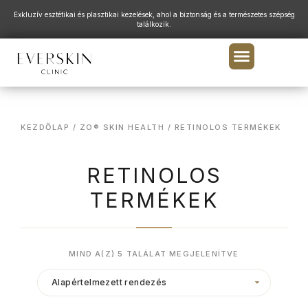
Exkluzív esztétikai és plasztikai kezelések, ahol a biztonság és a természetes szépség
találkozik.
KEZDŐLAP
/
ZO® SKIN HEALTH
/ RETINOLOS TERMÉKEK
RETINOLOS
TERMÉKEK
MIND A(Z) 5 TALÁLAT MEGJELENÍTVE