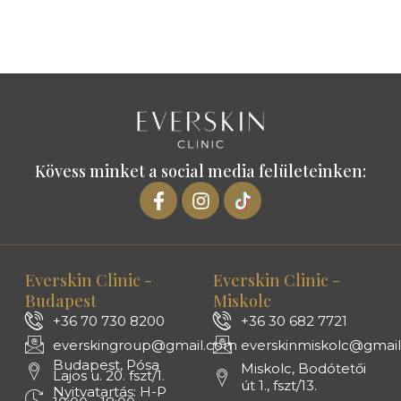
Kövess minket a social media felületeinken:
Everskin Clinic -
Everskin Clinic -
Budapest
Miskolc
+36 70 730 8200
+36 30 682 7721
everskingroup@gmail.com
everskinmiskolc@gmai
Budapest, Pósa
Miskolc, Bodótetői
Lajos u. 20. fszt/1.
út 1., fszt/13.
Nyitvatartás: H-P