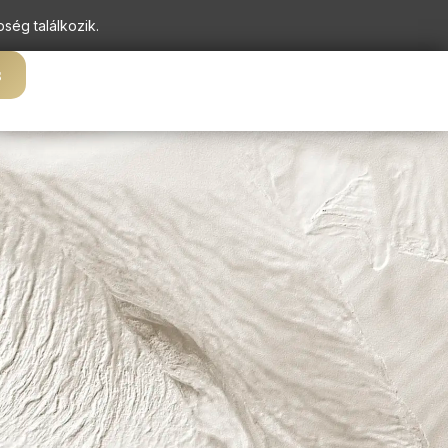
pség találkozik.
s