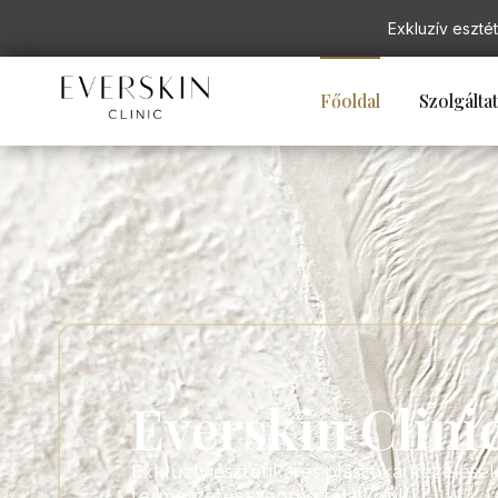
Exkluzív esztét
Főoldal
Szolgálta
Everskin Clini
Exkluzív esztétikai és plasztikai kezelések
természetes szépség találkozik.