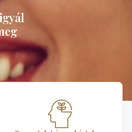
igyál
 meg