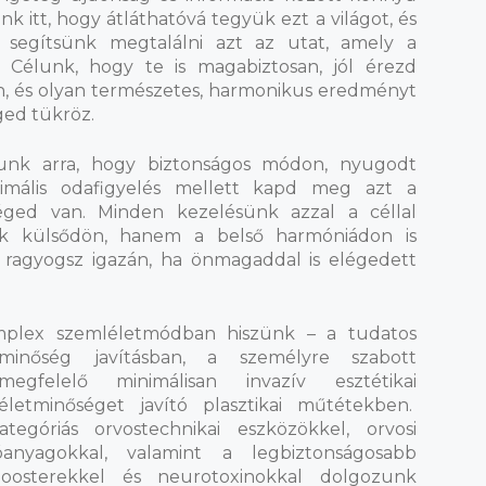
nk itt, hogy átláthatóvá tegyük ezt a világot, és
 segítsünk megtalálni azt az utat, amely a
. Célunk, hogy te is magabiztosan, jól érezd
, és olyan természetes, harmonikus eredményt
ged tükröz.
tunk arra, hogy biztonságos módon, nyugodt
mális odafigyelés mellett kapd meg azt a
éged van. Minden kezelésünk azzal a céllal
ak külsődön, hanem a belső harmóniádon is
r ragyogsz igazán, ha önmagaddal is elégedett
plex szemléletmódban hiszünk – a tudatos
minőség javításban, a személyre szabott
egfelelő minimálisan invazív esztétikai
letminőséget javító plasztikai műtétekben.
egóriás orvostechnikai eszközökkel, orvosi
óanyagokkal, valamint a legbiztonságosabb
nboosterekkel és neurotoxinokkal dolgozunk