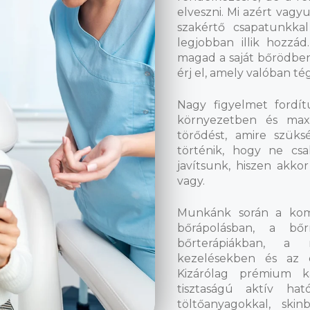
elveszni. Mi azért vagyu
szakértő csapatunkkal
legjobban illik hozzád
magad a saját bőrödben
érj el, amely valóban té
Nagy figyelmet fordí
környezetben és maxi
törődést, amire szüks
történik, hogy ne cs
javítsunk, hiszen akko
vagy.
Munkánk során a kom
bőrápolásban, a bőr
bőrterápiákban, a m
kezelésekben és az é
Kizárólag prémium kat
tisztaságú aktív hat
töltőanyagokkal, ski