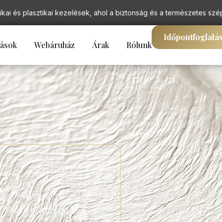
ikai és plasztikai kezelések, ahol a biztonság és a természetes szé
Időpontfoglalá
tások
Webáruház
Árak
Rólunk
c
, ahol a biztonság és a