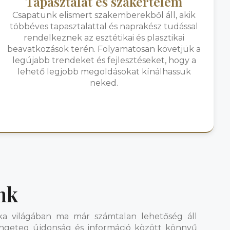
Tapasztalat és szakértelem
Csapatunk elismert szakemberekből áll, akik
többéves tapasztalattal és naprakész tudással
rendelkeznek az esztétikai és plasztikai
beavatkozások terén. Folyamatosan követjük a
legújabb trendeket és fejlesztéseket, hogy a
lehető legjobb megoldásokat kínálhassuk
neked.
nk
ika világában ma már számtalan lehetőség áll
engeteg újdonság és információ között könnyű