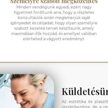
Személyre szabott megközelítés
Minden vendégünk egyedi, ezért nagy
figyelmet fordítunk arra, hogy a részletes
konzultációk során megismerjük saját
igényeidet és céljaidat, hogy olyan személyre
szabott kezelési tervet készítsünk, amely
maximálisan illik hozzád, és amellyel valóban
elérheted a vágyott eredményt.
Küldetésü
Az esztétika és plaszt
rendelkezésre, de a r