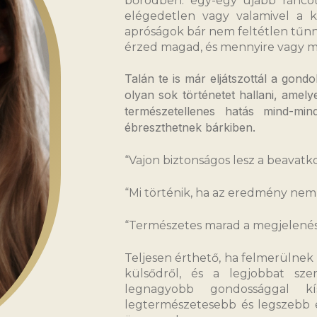
bőrödben: egy-egy újabb ránco
elégedetlen vagy valamivel a k
apróságok bár nem feltétlen tűnn
érzed magad, és mennyire vagy 
Talán te is már eljátszottál a gondo
olyan sok történetet hallani, amel
természetellenes hatás mind-mi
ébreszthetnek bárkiben.
“Vajon biztonságos lesz a beavatk
“Mi történik, ha az eredmény nem
“Természetes marad a megjelené
Teljesen érthető, ha felmerülnek
külsődről, és a legjobbat s
legnagyobb gondossággal 
legtermészetesebb és legszebb e