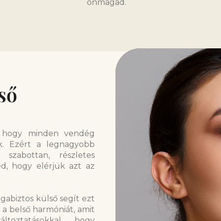
önmagad.
ső
, hogy minden vendég
k. Ezért a legnagyobb
 szabottan, részletes
d, hogy elérjük azt az
gabiztos külső segít ezt
t a belső harmóniát, amit
toztatásokkal, hogy