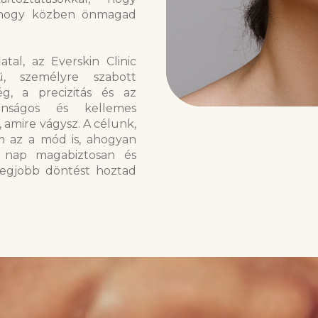
, hogy közben önmagad
tal, az Everskin Clinic
, személyre szabott
g, a precizitás és az
onságos és kellemes
amire vágysz. A célunk,
 az a mód is, ahogyan
 nap magabiztosan és
legjobb döntést hoztad