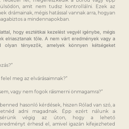
t fedezel fel, megereszkedik a bőröd vagy épp
ülsődön, amit nem tudsz kontrollálni. Ezek az
ek drámainak, mégis hatással vannak arra, hogyan
magabiztos a mindennapokban.
lattal, hogy esztétikai kezelést vegyél igénybe, mégis
yek elriasztanak tőle. A nem várt eredmények vagy a
nd olyan tényezők, amelyek könnyen kétségeket
ozás?”
 felel meg az elvárásaimnak?”
sem, vagy nem fogok ráismerni önmagamra?”
 benned hasonló kérdések, hiszen Rólad van szó, a
zeretnéd adni magadnak. Épp ezért nálunk a
kísérünk végig az úton, hogy a lehető
redményt érhesd el, amivel igazán kifejezheted