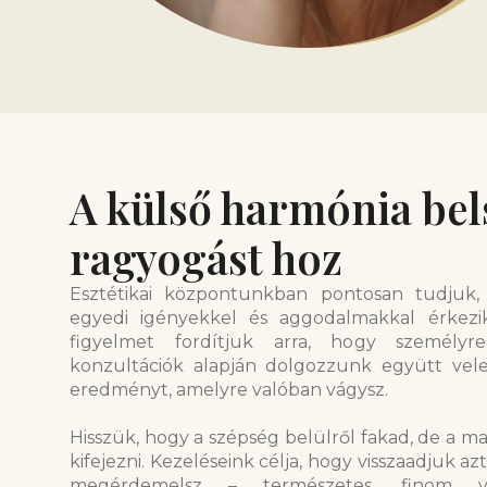
A külső harmónia bel
ragyogást hoz
Esztétikai központunkban pontosan tudjuk
egyedi igényekkel és aggodalmakkal érkezi
figyelmet fordítjuk arra, hogy személyre
konzultációk alapján dolgozzunk együtt vele
eredményt, amelyre valóban vágysz.
Hisszük, hogy a szépség belülről fakad, de a ma
kifejezni. Kezeléseink célja, hogy visszaadjuk az
megérdemelsz – természetes, finom vál