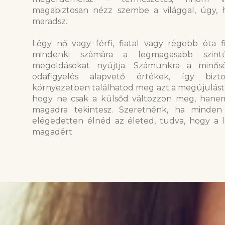
magabiztosan nézz szembe a világgal, úgy
maradsz.
Légy nő vagy férfi, fiatal vagy régebb óta fia
mindenki számára a legmagasabb szintű
megoldásokat nyújtja. Számunkra a minősé
odafigyelés alapvető értékek, így bizt
környezetben találhatod meg azt a megújulást, 
hogy ne csak a külsőd változzon meg, hanem
magadra tekintesz. Szeretnénk, ha minden
elégedetten élnéd az életed, tudva, hogy a 
magadért.