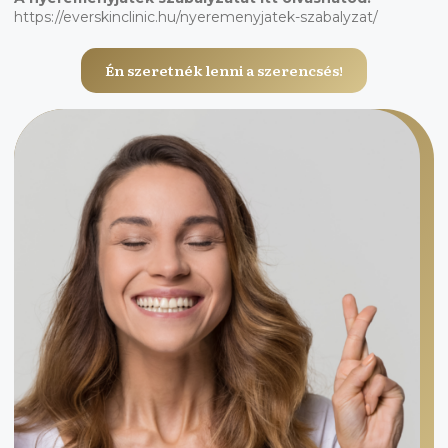
https://everskinclinic.hu/nyeremenyjatek-szabalyzat/
Én szeretnék lenni a szerencsés!