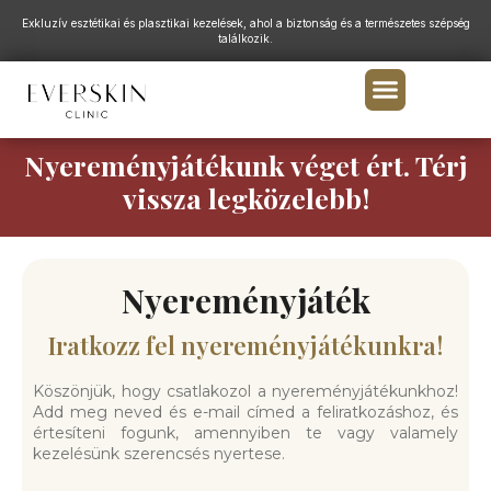
Exkluzív esztétikai és plasztikai kezelések, ahol a biztonság és a természetes szépség
találkozik.
Nyereményjátékunk véget ért. Térj
vissza legközelebb!
Nyereményjáték
Iratkozz fel nyereményjátékunkra!
Köszönjük, hogy csatlakozol a nyereményjátékunkhoz!
Add meg neved és e-mail címed a feliratkozáshoz, és
értesíteni fogunk, amennyiben te vagy valamely
kezelésünk szerencsés nyertese.