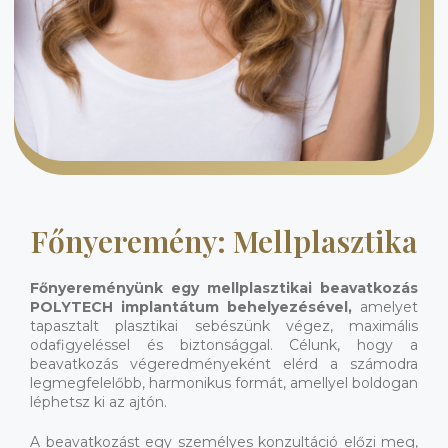
Főnyeremény: Mellplasztika
Főnyereményünk egy mellplasztikai beavatkozás
POLYTECH implantátum behelyezésével,
amelyet
tapasztalt plasztikai sebészünk végez, maximális
odafigyeléssel és biztonsággal. Célunk, hogy a
beavatkozás végeredményeként elérd a számodra
legmegfelelőbb, harmonikus formát, amellyel boldogan
léphetsz ki az ajtón.
A beavatkozást egy személyes konzultáció előzi meg,