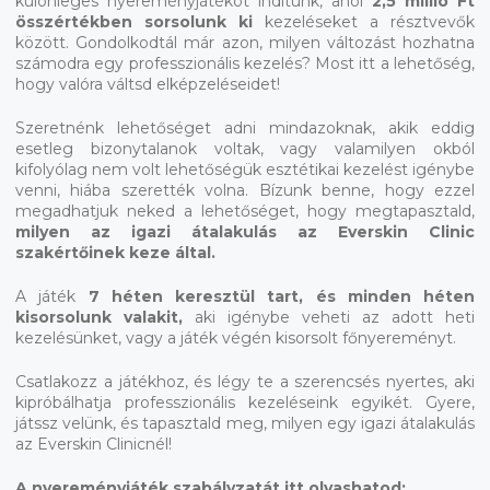
különleges nyereményjátékot indítunk, ahol
2,5 millió Ft
összértékben sorsolunk ki
kezeléseket a résztvevők
között. Gondolkodtál már azon, milyen változást hozhatna
számodra egy professzionális kezelés? Most itt a lehetőség,
hogy valóra váltsd elképzeléseidet!
Szeretnénk lehetőséget adni mindazoknak, akik eddig
esetleg bizonytalanok voltak, vagy valamilyen okból
kifolyólag nem volt lehetőségük esztétikai kezelést igénybe
venni, hiába szerették volna. Bízunk benne, hogy ezzel
megadhatjuk neked a lehetőséget, hogy megtapasztald,
milyen az igazi átalakulás az Everskin Clinic
szakértőinek keze által.
A játék
7 héten keresztül tart, és minden héten
kisorsolunk valakit,
aki igénybe veheti az adott heti
kezelésünket, vagy a játék végén kisorsolt főnyereményt.
Csatlakozz a játékhoz, és légy te a szerencsés nyertes, aki
kipróbálhatja professzionális kezeléseink egyikét. Gyere,
játssz velünk, és tapasztald meg, milyen egy igazi átalakulás
az Everskin Clinicnél!
A nyereményjáték szabályzatát itt olvashatod: