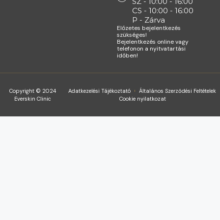
SZ - 10:00 - 16:00
CS - 10:00 - 16:00
P - Zárva
Előzetes bejelentkezés
szükséges!
Bejelentkezés online vagy
telefonon a nyitvatartási
időben!
Copyright © 2024
Adatkezelési Tájékoztató
Általános Szerződési Feltételek
Everskin Clinic
Cookie nyilatkozat