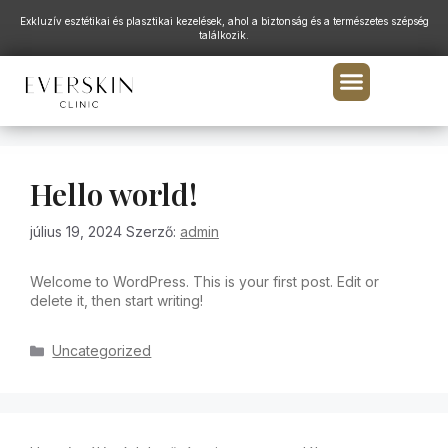
Exkluzív esztétikai és plasztikai kezelések, ahol a biztonság és a természetes szépség
találkozik.
Hello world!
július 19, 2024
Szerző:
admin
Welcome to WordPress. This is your first post. Edit or
delete it, then start writing!
Uncategorized