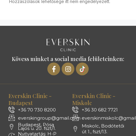
Hozzászólások lehetősége itt nem engedélyezett.
Kövess minket a social media felületeinken:
Everskin Clinic -
Everskin Clinic -
Budapest
Miskolc
+36 70 730 8200
+36 30 682 7721
everskingroup@gmail.com
everskinmiskolc@gmai
Budapest, Pósa
Miskolc, Bodótetői
Lajos u. 20. fszt/1.
út 1., fszt/13.
Nyitvatartás: H-P